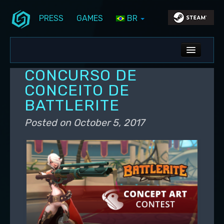
PRESS
GAMES
BR
Skip to primary content
Skip to secondary content
Stunlock Blog
Main menu
ALL NEWS
CONCURSO DE
DEV BLOG
CONCEITO DE
BATTLERITE
PC UPDATES
Posted on
October 5, 2017
PS5 UPDATES