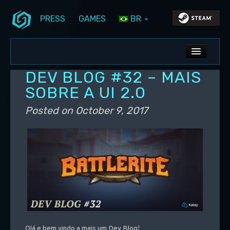
PRESS
GAMES
BR
Skip to primary content
Skip to secondary content
Stunlock Blog
Main menu
ALL NEWS
DEV BLOG #32 – MAIS
DEV BLOG
SOBRE A UI 2.0
PC UPDATES
Posted on
October 9, 2017
PS5 UPDATES
Olá e bem vindo a mais um Dev Blog!