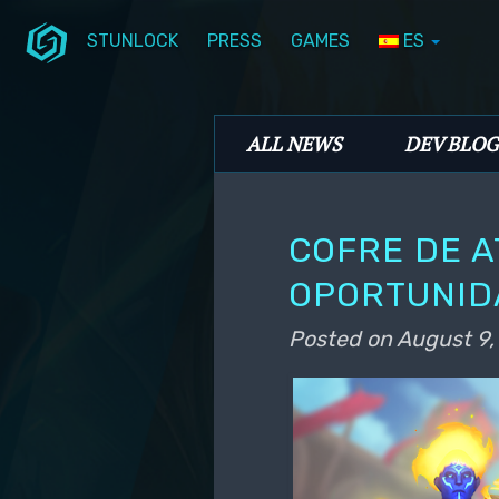
STUNLOCK
PRESS
GAMES
ES
Skip to primary content
Skip to secondary content
Stunlock Blog
Main menu
ALL NEWS
DEV BLOG
COFRE DE A
OPORTUNID
Posted on
August 9,