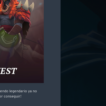
uendo legendario ya no
or conseguir!