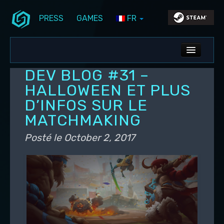
PRESS
GAMES
FR
Aller au contenu principal
Aller au contenu secondaire
Stunlock Blog
Menu principal
ALL NEWS
DEV BLOG #31 –
DEV BLOG
HALLOWEEN ET PLUS
D’INFOS SUR LE
PC UPDATES
MATCHMAKING
PS5 UPDATES
Posté le
October 2, 2017