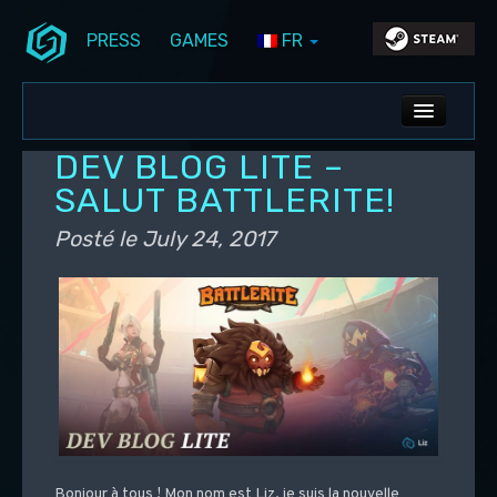
PRESS
GAMES
FR
Aller au contenu principal
Aller au contenu secondaire
Stunlock Blog
Menu principal
ALL NEWS
DEV BLOG LITE –
DEV BLOG
SALUT BATTLERITE!
PC UPDATES
Posté le
July 24, 2017
PS5 UPDATES
Bonjour à tous ! Mon nom est Liz, je suis la nouvelle