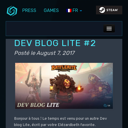
PRESS
GAMES
FR
Aller au contenu principal
Aller au contenu secondaire
Stunlock Blog
Menu principal
ALL NEWS
DEV BLOG LITE #2
DEV BLOG
Posté le
August 7, 2017
PC UPDATES
PS5 UPDATES
Bonjour à tous ! Le temps est venu pour un autre Dev
blog Lite, écrit par votre Elézardbeth favorite.