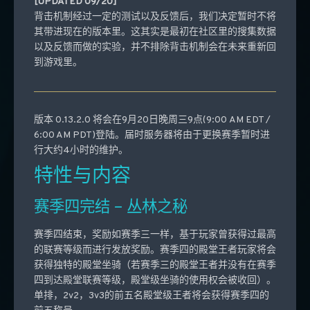
[UPDATED 09/20]
背击机制经过一定的测试以及反馈后，我们决定暂时不将
其带进现在的版本里。这其实是最初在社区里的搜集数据
以及反馈而做的实验，并不排除背击机制会在未来重新回
到游戏里。
版本 0.13.2.0 将会在9月20日晚周三9点(9:00 AM EDT /
6:00 AM PDT)登陆。届时服务器将由于更换赛季暂时进
行大约4小时的维护。
特性与内容
赛季四完结 – 丛林之秘
赛季四结束，奖励如赛季三一样，基于玩家曾获得过最高
的联赛等级而进行发放奖励。赛季四的殿堂王者玩家将会
获得独特的殿堂坐骑（若赛季三的殿堂王者并没有在赛季
四到达殿堂联赛等级，殿堂级坐骑的使用权会被收回）。
单排，2v2，3v3的前五名殿堂级王者将会获得赛季四的