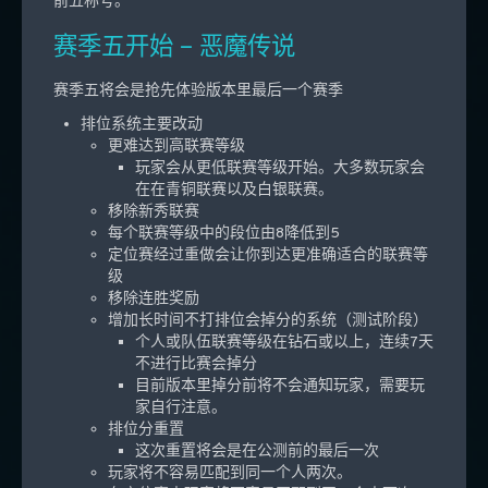
前五称号。
赛季五开始 – 恶魔传说
赛季五将会是抢先体验版本里最后一个赛季
排位系统主要改动
更难达到高联赛等级
玩家会从更低联赛等级开始。大多数玩家会
在在青铜联赛以及白银联赛。
移除新秀联赛
每个联赛等级中的段位由8降低到5
定位赛经过重做会让你到达更准确适合的联赛等
级
移除连胜奖励
增加长时间不打排位会掉分的系统（测试阶段）
个人或队伍联赛等级在钻石或以上，连续7天
不进行比赛会掉分
目前版本里掉分前将不会通知玩家，需要玩
家自行注意。
排位分重置
这次重置将会是在公测前的最后一次
玩家将不容易匹配到同一个人两次。