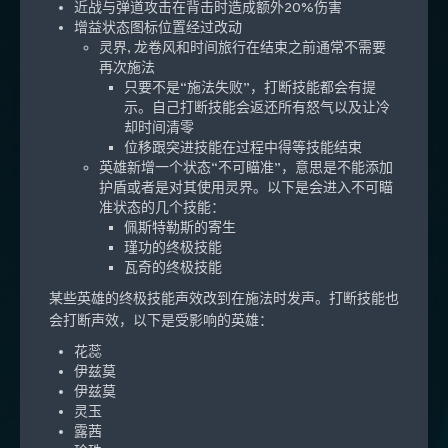
近战与弹道攻击在背击时造成额外20%伤害
增益状态图标位置经过改动
灵界, 龙卷风和时间旅行在结束之前通常不需要
再次施法
只要不是“施法失败”，打断技能都会有提
示。自己打断技能会返还所有怒气以及让冷
却时间清零
位移跟突进技能在过程中得等技能结束
英雄新增一个状态“不可瞄准”，意思是不能添加
护盾或者是对其使用灵界。以下是会进入不可瞄
准状态的几个技能：
佩斯特勒斯的寄生
瑾功的终极技能
瓦奇的终极技能
某些英雄的终极技能声效改到在施法时发声。打断技能也
会打断声效，以下是受影响的英雄：
花蕊
伊兹莫
伊兹莫
灵玉
露茜