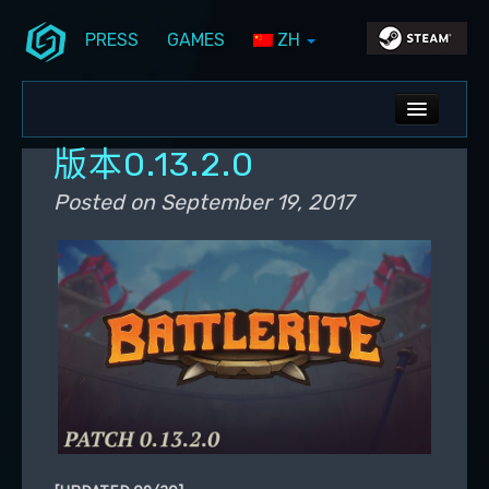
PRESS
GAMES
ZH
Skip to primary content
Skip to secondary content
Stunlock Blog
Main menu
ALL NEWS
版本0.13.2.0
DEV BLOG
Posted on
September 19, 2017
PC UPDATES
PS5 UPDATES