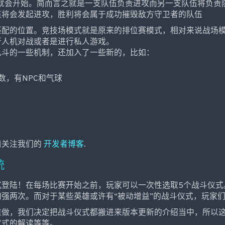
段就会开始。简而言之就是一支队伍负责进攻而另一支队伍将负责
伍将会发起进攻，胜利将会属于成功摧毁敌方守卫者的队伍
匹配的位置。竞技场模式就是原来的排位赛模式，相对来说战场
行人机对战或者是进行私人游戏。
乱斗的一些机制，还加入了一些新的，比如：
数，有NPC和气球
请关注我们的
开发者博客
.
统
登陆！在每场比赛开始之前，玩家可以一次性选取5个战斗仪式
强两次。而对于某些英雄或许有“被动增益”的战斗仪式，玩家
重做，我们决定把战斗仪式都搬进来版本更新的介绍当中，所以
仪式的解读等等。