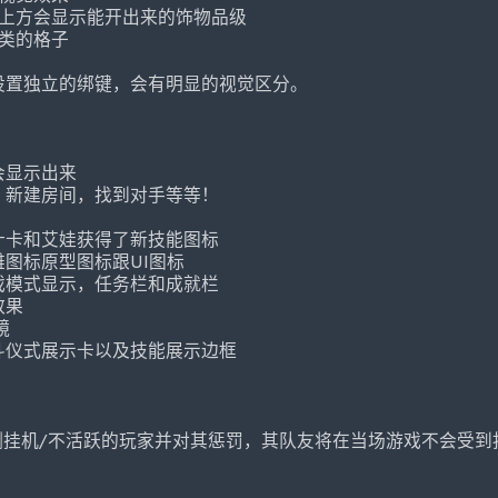
上方会显示能开出来的饰物品级
类的格子
设置独立的绑键，会有明显的视觉区分。
会显示出来
，新建房间，找到对手等等！
什卡和艾娃获得了新技能图标
图标原型图标跟UI图标
戏模式显示，任务栏和成就栏
效果
镜
斗仪式展示卡以及技能展示边框
测挂机/不活跃的玩家并对其惩罚，其队友将在当场游戏不会受到