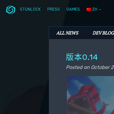
STUNLOCK
PRESS
GAMES
ZH
Skip to primary content
Skip to secondary content
Stunlock Blog
Main menu
ALL NEWS
DEV BLOG
版本0.14
Posted on
October 2