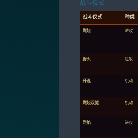
战斗仪式
战斗仪式
种类
燃烧
进攻
野火
进攻
升温
机动
燃烧双腿
机动
烈焰
进攻