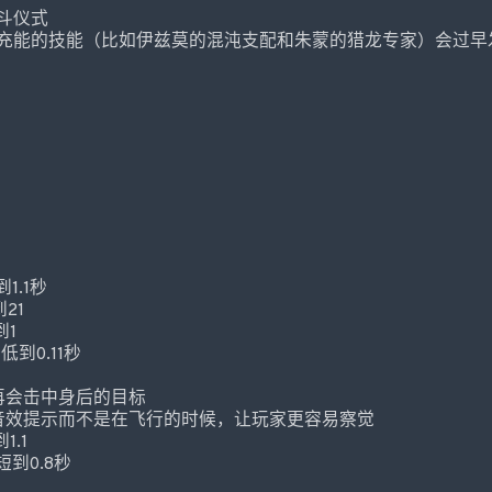
斗仪式
充能的技能（比如伊兹莫的混沌支配和朱蒙的猎龙专家）会过早
1.1秒
21
到1
低到0.11秒
再会击中身后的目标
音效提示而不是在飞行的时候，让玩家更容易察觉
1.1
短到0.8秒