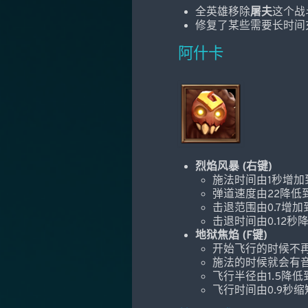
全英雄移除
屠夫
这个战
修复了某些需要长时间
阿什卡
烈焰风暴 (右键)
施法时间由1秒增加到
弹道速度由22降低到
击退范围由0.7增加
击退时间由0.12秒降
地狱焦焰 (F键)
开始飞行的时候不
施法的时候就会有
飞行半径由1.5降低到
飞行时间由0.9秒缩