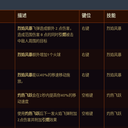
描述
键位
技能
烈焰风暴
飞弹造成额外 2 点伤害，
右键
烈焰风暴
造成范围伤害 8 点的同时
引燃
被击
中敌人周围的目标
烈焰风暴
额外增加1个火球
右键
烈焰风暴
烈焰风暴
能以40%的移速移动施
右键
烈焰风暴
放。
灼热飞跃
会在2秒内提高你40%的移
空格键
灼热飞跃
动速度
使用
灼热飞跃
后下一发火焰飞弹附加
空格键
灼热飞跃
2点伤害并附加
引燃
效果