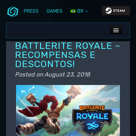
PRESS
GAMES
BR
Skip to primary content
Skip to secondary content
Stunlock Blog
Main menu
ALL NEWS
BATTLERITE ROYALE –
DEV BLOG
RECOMPENSAS E
DESCONTOS!
PC UPDATES
Posted on
August 23, 2018
PS5 UPDATES