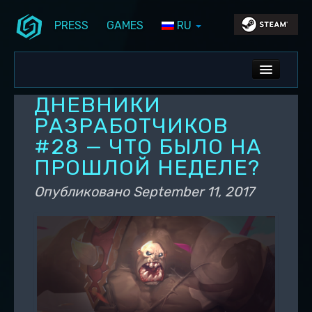
PRESS
GAMES
RU
Перейти к основному содержимому
Перейти к дополнительному содержимому
Stunlock Blog
Основное меню
ALL NEWS
ДНЕВНИКИ
DEV BLOG
РАЗРАБОТЧИКОВ
#28 — ЧТО БЫЛО НА
PC UPDATES
ПРОШЛОЙ НЕДЕЛЕ?
PS5 UPDATES
Опубликовано
September 11, 2017