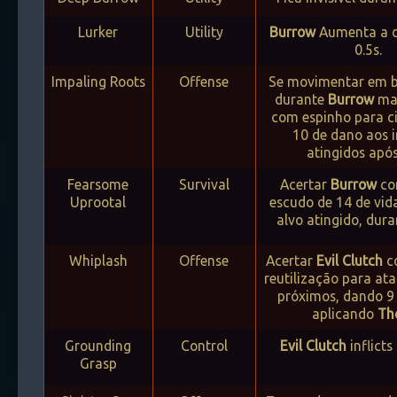
Lurker
Utility
Burrow
Aumenta a 
0.5s.
Impaling Roots
Offense
Se movimentar em b
durante
Burrow
man
com espinho para c
10 de dano aos 
atingidos após
Fearsome
Survival
Acertar
Burrow
co
Uprootal
escudo de 14 de vid
alvo atingido, dura
Whiplash
Offense
Acertar
Evil Clutch
c
reutilização para ata
próximos, dando 9
aplicando
Th
Grounding
Control
Evil Clutch
inflicts
Grasp