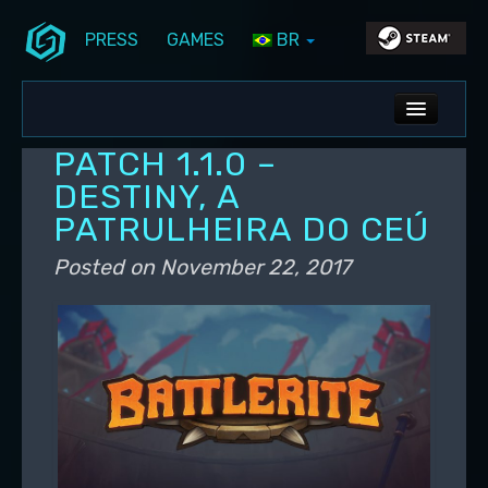
PRESS
GAMES
BR
Skip to primary content
Skip to secondary content
Stunlock Blog
Main menu
ALL NEWS
PATCH 1.1.0 –
DEV BLOG
DESTINY, A
PATRULHEIRA DO CEÚ
PC UPDATES
Posted on
November 22, 2017
PS5 UPDATES