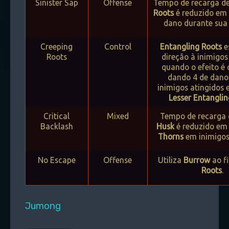
Sinister Sap
Offense
Tempo de recarga d
Roots
é reduzido em 
dano durante sua
Creeping
Control
Entangling Roots
e
Roots
direção à inimigo
quando o efeito é
dando 4 de dano
inimigos atingidos 
Lesser Entanglin
Critical
Mixed
Tempo de recarga
Backlash
Husk
é reduzido em 2
Thorns
em inimigos 
No Escape
Offense
Utiliza
Burrow
ao f
Roots
.
Jumong