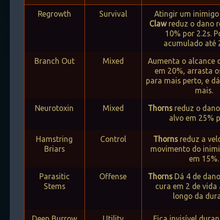
Regrowth
Survival
Atingir um inimig
Claw
reduz o dano 
10% por 2.2s. P
acumulado até 2
Branch Out
Mixed
Aumenta o alcance 
em 20%, arrasta o
para mais perto, e d
mais.
Neurotoxin
Mixed
Thorns
reduz o dano
alvo em 25% p
Hamstring
Control
Thorns
reduz a vel
Briars
movimento do inimi
em 15%.
Parasitic
Offense
Thorns
Dá 4 de dano
Stems
cura em 2 de vida
longo da dur
Deep Burrow
Utility
Fica invisível dura