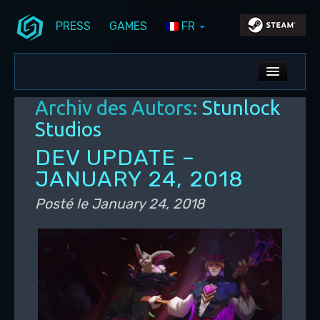
PRESS
GAMES
FR
Aller au contenu principal
Aller au contenu secondaire
Stunlock Blog
Menu principal
ALL NEWS
Archiv des Autors:
Stunlock
DEV BLOG
Studios
PC UPDATES
DEV UPDATE –
JANUARY 24, 2018
PS5 UPDATES
Posté le
January 24, 2018