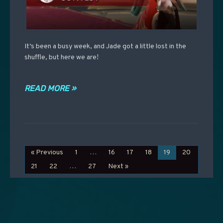
It’s been a busy week, and Jade got a little lost in the
shuffle, but here we are!
READ MORE »
« Previous
1
…
16
17
18
19
20
21
22
…
27
Next »