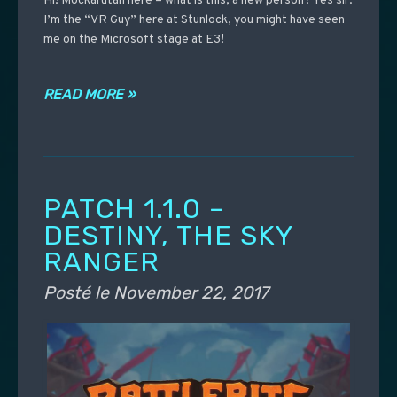
Hi! Mockarutan here – what is this, a new person? Yes sir.
I’m the “VR Guy” here at Stunlock, you might have seen
me on the Microsoft stage at E3!
READ MORE »
PATCH 1.1.0 –
DESTINY, THE SKY
RANGER
Posté le
November 22, 2017