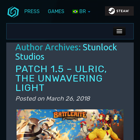
PRESS
GAMES
BR
Skip to primary content
Skip to secondary content
Stunlock Blog
Main menu
ALL NEWS
Author Archives:
Stunlock
DEV BLOG
Studios
PC UPDATES
PATCH 1.5 – ULRIC,
THE UNWAVERING
PS5 UPDATES
LIGHT
Posted on
March 26, 2018