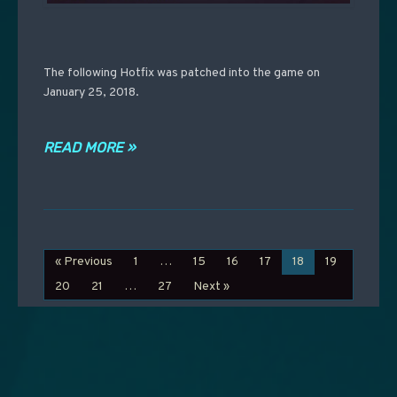
The following Hotfix was patched into the game on
January 25, 2018.
READ MORE »
« Previous
1
…
15
16
17
18
19
20
21
…
27
Next »