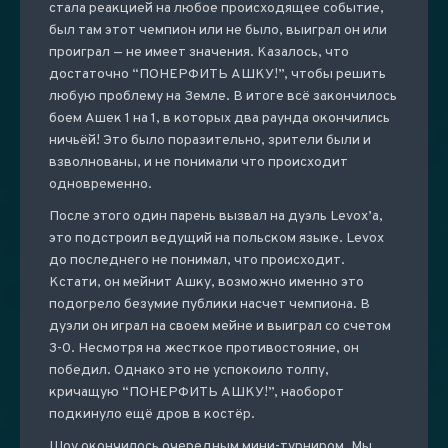
стала реакцией на любое происходящее событие,
был там этот чемпион или не было, выиграл он или
проиграл — не имеет значения. Казалось, что
достаточно “ПОНЕРФИТЬ АШКУ!”, чтобы решить
любую проблему на Земле. В итоге всё закончилось
боем Ашек 1 на 1, в которых два раунда окончились
ничьёй! Это было поразительно, зрители были и
взволнованы, и не понимали что происходит
одновременно.
После этого один парень вызвал на дуэль Levox’а,
это подстроил ведущий на польском языке. Levox
до последнего не понимал, что происходит.
Кстати, он мейнит Ашку, возможно именно это
подогрело безумие публики насчет чемпиона. В
дуэли он играл на своем мейне и выиграл со счетом
3-0. Несмотря на жесткое противостояние, он
победил. Однако это не успокоило толпу,
кричащую “ПОНЕРФИТЬ АШКУ!”, наоборот
подкинуло ещё дров в костёр.
Шоу окончилось очередным мини-турниром. Мы