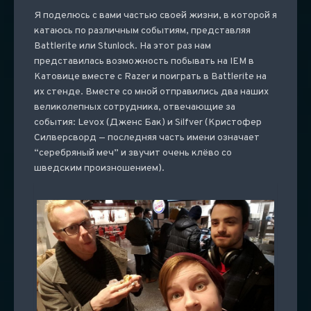
Я поделюсь с вами частью своей жизни, в которой я
катаюсь по различным событиям, представляя
Battlerite или Stunlock. На этот раз нам
представилась возможность побывать на IEM в
Катовице вместе с Razer и поиграть в Battlerite на
их стенде. Вместе со мной отправились два наших
великолепных сотрудника, отвечающие за
события: Levox (Дженс Бак) и Silfver (Кристофер
Силверсворд — последняя часть имени означает
“серебряный меч” и звучит очень клёво со
шведским произношением).