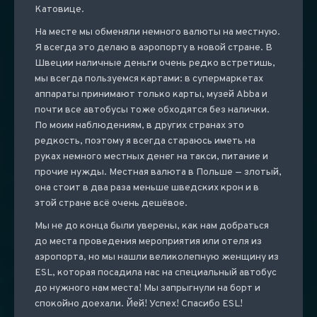
Катовице.
На месте мы обменяли немного валюты на местную.
Я всегда это делаю в аэропорту в новой стране. В
Швеции наличные деньги очень редко встретишь,
мы всегда пользуемся картами: в супермаркетах
аппараты принимают только карты, музей Abba и
почти все автобусы тоже обходятся без налички.
По моим наблюдениям, в других странах это
редкость, поэтому я всегда стараюсь иметь на
руках немного местных денег на такси, питание и
прочие нужды. Местная валюта в Польше — злотый,
она стоит в два раза меньше шведских крон и в
этой стране всё очень дешёвое.
Мы не до конца были уверены, как нам добраться
до места проведения мероприятия или отеля из
аэропорта, но мы нашли великолепную женщину из
ESL, которая посадила нас на специальный автобус
до нужного нам места! Мы запрыгнули на борт и
спокойно доехали. Йей! Успех! Спасибо ESL!