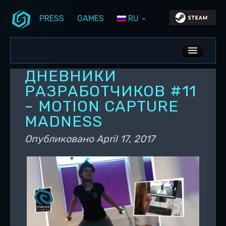
PRESS
GAMES
RU
Перейти к основному содержимому
Перейти к дополнительному содержимому
Stunlock Blog
Основное меню
ALL NEWS
ДНЕВНИКИ
DEV BLOG
РАЗРАБОТЧИКОВ #11
– MOTION CAPTURE
PC UPDATES
MADNESS
PS5 UPDATES
Опубликовано
April 17, 2017