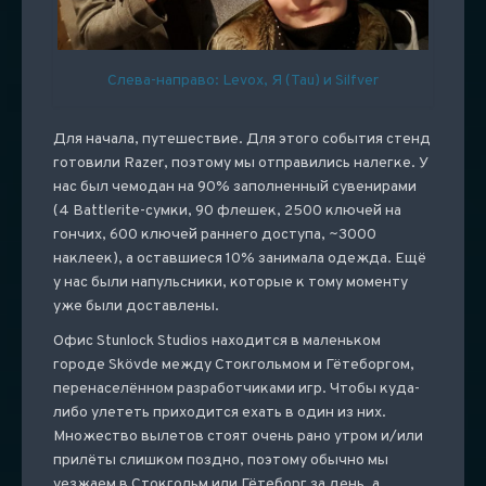
Слева-направо: Levox, Я (Tau) и Silfver
Для начала, путешествие. Для этого события стенд
готовили Razer, поэтому мы отправились налегке. У
нас был чемодан на 90% заполненный сувенирами
(4 Battlerite-сумки, 90 флешек, 2500 ключей на
гончих, 600 ключей раннего доступа, ~3000
наклеек), а оставшиеся 10% занимала одежда. Ещё
у нас были напульсники, которые к тому моменту
уже были доставлены.
Офис Stunlock Studios находится в маленьком
городе Skövde между Стокгольмом и Гётеборгом,
перенаселённом разработчиками игр. Чтобы куда-
либо улететь приходится ехать в один из них.
Множество вылетов стоят очень рано утром и/или
прилёты слишком поздно, поэтому обычно мы
уезжаем в Стокгольм или Гётеборг за день, а