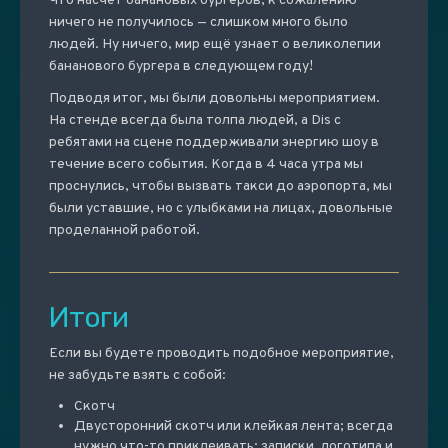
Что насчет банановых бургеров, к сожалению
ничего не получилось — слишком много было
людей. Ну ничего, мир ещё узнает о великолепии
бананового бургера в следующем году!
Подводя итог, мы были довольны мероприятием.
На стенде всегда была толпа людей, а Dis с
ребятами на сцене поддерживали энергию шоу в
течение всего события. Когда в 4 часа утра мы
проснулись, чтобы вызвать такси до аэропорта, мы
были уставшие, но с улыбками на лицах, довольные
проделанной работой.
Итоги
Если вы будете проводить подобное мероприятие,
не забудьте взять с собой:
Скотч
Двусторонний скотч или клейкая лента; всегда
нужно что-то приклеивать: записки, логотипа и