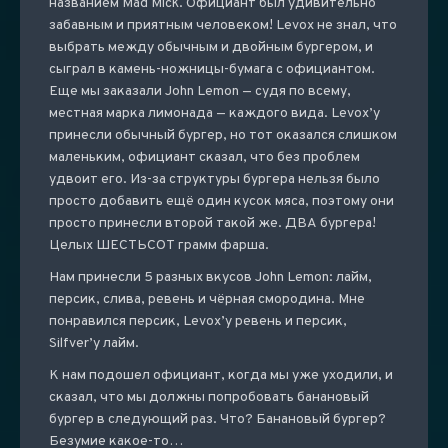
названием Mad Mick. Официант был удивительно
забавным и приятным человеком! Levox не знал, что
выбрать между обычным и двойным бургером, и
сыграл в камень-ножницы-бумага с официантом.
Еще мы заказали John Lemon — судя по всему,
местная марка лимонада — каждого вида. Levox’у
принесли обычный бургер, но тот оказался слишком
маленьким, официант сказал, что без проблем
удвоит его. Из-за структуры бургера нельзя было
просто добавить ещё один кусок мяса, поэтому они
просто принесли второй такой же. ДВА бургера!
Целых ШЕСТЬСОТ грамм фарша.
Нам принесли 5 разных вкусов John Lemon: лайм,
персик, слива, ревень и чёрная смородина. Мне
понравился персик, Levox’у ревень и персик,
Silfver’у лайм.
К нам подошел официант, когда мы уже уходили, и
сказал, что мы должны попробовать банановый
бургер в следующий раз. Что? Банановый бургер?
Безумие какое-то…