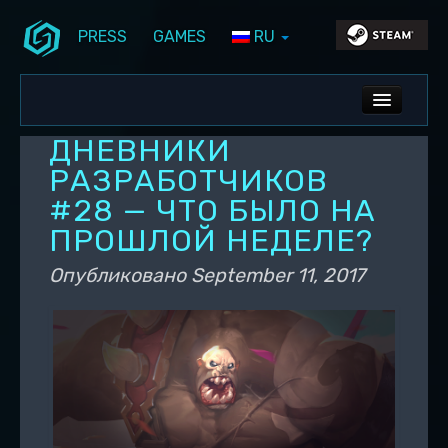
PRESS
GAMES
RU
Перейти к основному содержимому
Перейти к дополнительному содержимому
Stunlock Blog
Основное меню
ALL NEWS
ДНЕВНИКИ
DEV BLOG
РАЗРАБОТЧИКОВ
#28 — ЧТО БЫЛО НА
PC UPDATES
ПРОШЛОЙ НЕДЕЛЕ?
PS5 UPDATES
Опубликовано
September 11, 2017